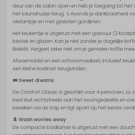
deur van de cabin open en heb je toegang tot het ov
het saunahuisje terug. ’s Avonds je dankbaarheid v
olielampje en met gesloten gordijnen.
Het keukentje is uitgerust met een gasvuur (2 kookp
bestek en glazen. Kan je niet zonder je dagelijks k
Bialetti. Vergeet zeker niet om je gemalen koffie me
Afwasmiddel en een schoonmaakset, inclusief keuken
een kleine koelkast terugvinden.
💤 Sweet dreams
De Comfort Classic is geschikt voor 4 personen, zo
bed sluit rechtstreeks aan het woongedeelte en cre
bereiken via de trap en ligt apart op het eerste ver
🚿 Wash worries away
De compacte badkamer is uitgerust met een douchek