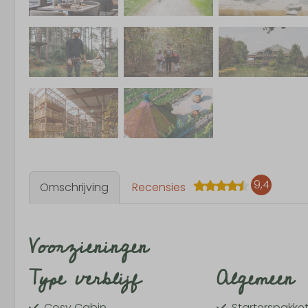
9,4
Omschrijving
Recensies
Voorzieningen
Type verblijf
Algemeen
Cosy Cabin
Starterspakke