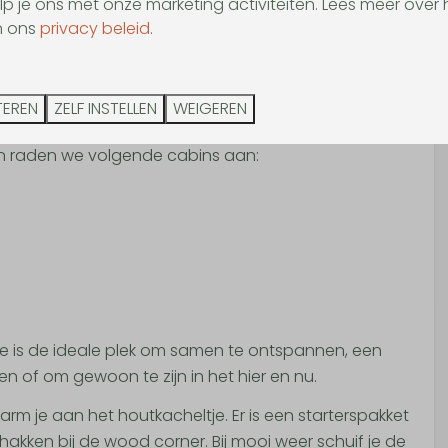
lp je ons met onze marketing activiteiten. Lees meer over 
 ga op pad.
n ons
privacy beleid
.
tje extra luxe door de goed isolerende ramen en ook
heerlijk herbronnen en genieten van de natuur vanop de
TEREN
ZELF INSTELLEN
WEIGEREN
an raden we volgende cabins aan:
e is de ideale plek om samen te ontspannen, een
en of om gewoon te zijn in het hier en nu.
rm je aan het houtkacheltje. Er is een starterspakket
hakken bij de wood corner. Bij mooi weer schuif je de