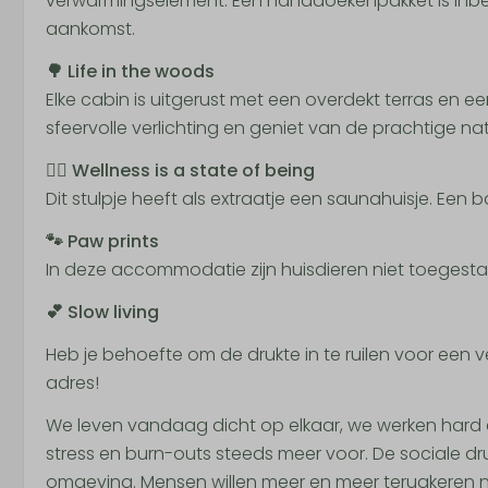
verwarmingselement. Een handdoekenpakket is inbegrep
aankomst.
🌳 Life in the woods
Elke cabin is uitgerust met een overdekt terras en e
sfeervolle verlichting en geniet van de prachtige na
🧖‍♀️ Wellness is a state of being
Dit stulpje heeft als extraatje een saunahuisje. Een b
🐾 Paw prints
In deze accommodatie zijn huisdieren niet toegesta
💕 Slow living
Heb je behoefte om de drukte in te ruilen voor een ver
adres!
We leven vandaag dicht op elkaar, we werken hard 
stress en burn-outs steeds meer voor. De sociale dr
omgeving. Mensen willen meer en meer terugkeren n