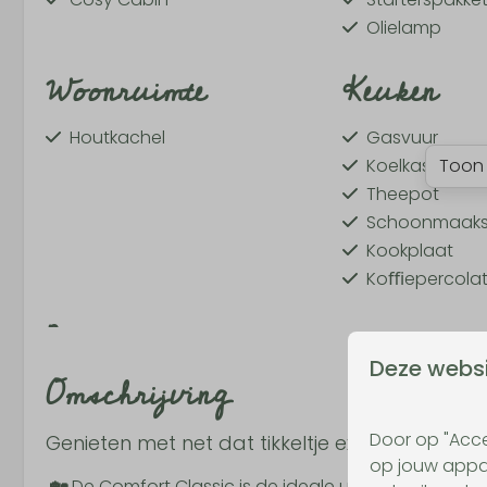
Olielamp
Woonruimte
Keuken
Houtkachel
Gasvuur
Koelkast
Toon 
Theepot
Schoonmaaks
Kookplaat
Koﬃepercolat
Buiten
Deze websi
Omschrijving
Sauna
Groot terras
Door op "Acce
Genieten met net dat tikkeltje extra luxe
Gasbarbecue
op jouw appar
🏡
De Comfort Classic is de ideale uitvalsbasis voor