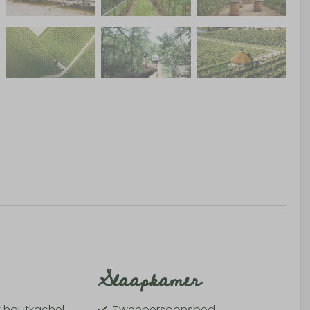
Slaapkamer
t houtkachel
Tweepersoonsbed