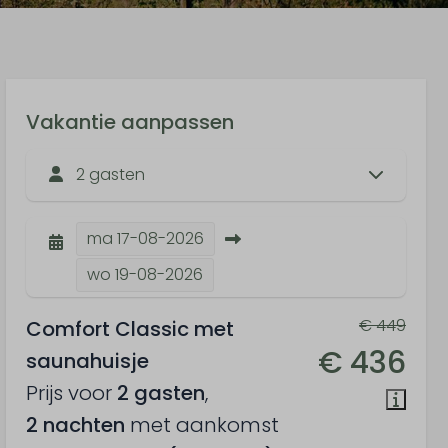
Vakantie aanpassen
2 gasten
ma
17-08-2026
wo
19-08-2026
€ 449
Comfort Classic met
€ 436
saunahuisje
Prijs voor
2 gasten
,
2 nachten
met aankomst