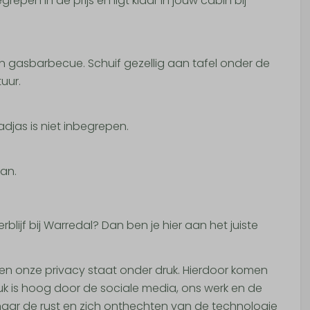
en in de prijs en ligt klaar in jouw cabin bij
en gasbarbecue. Schuif gezellig aan tafel onder de
tuur.
adjas is niet inbegrepen.
an.
blijf bij Warredal? Dan ben je hier aan het juiste
en onze privacy staat onder druk. Hierdoor komen
uk is hoog door de sociale media, ons werk en de
aar de rust en zich onthechten van de technologie