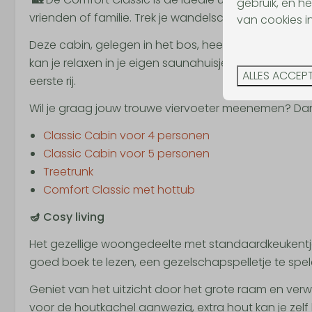
gebruik, en he
vrienden of familie. Trek je wandelschoenen aan en
van cookies i
Deze cabin, gelegen in het bos, heeft net dat tikkel
kan je relaxen in je eigen saunahuisje. Hier kan je 
ALLES ACCEP
eerste rij.
Wil je graag jouw trouwe viervoeter meenemen? D
Classic Cabin voor 4 personen
Classic Cabin voor 5 personen
Treetrunk
Comfort Classic met hottub
🪔 Cosy living
Het gezellige woongedeelte met standaardkeukentj
goed boek te lezen, een gezelschapspelletje te spel
Geniet van het uitzicht door het grote raam en verwa
voor de houtkachel aanwezig, extra hout kan je zelf 