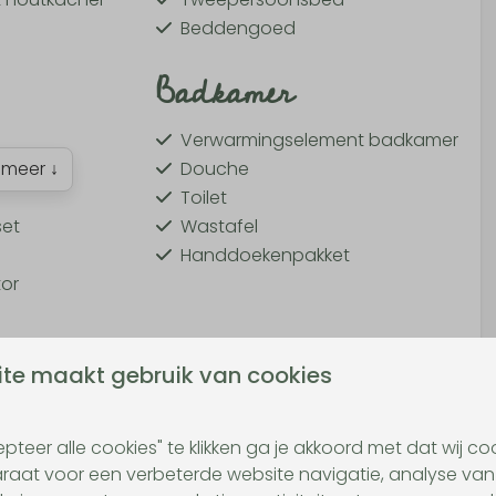
Beddengoed
Badkamer
Verwarmingselement badkamer
meer ↓
Douche
Toilet
et
Wastafel
Handdoekenpakket
or
te maakt gebruik van cookies
pteer alle cookies" te klikken ga je akkoord met dat wij c
aat voor een verbeterde website navigatie, analyse van
 wandelvakanties of avontuurlijke vakanties met