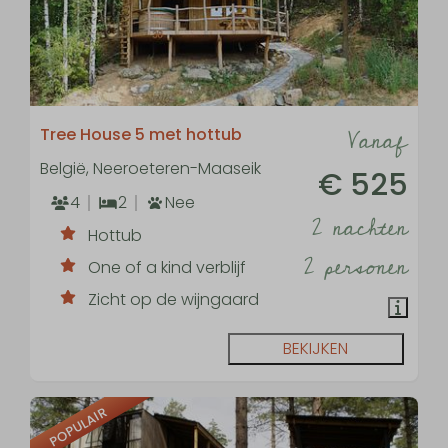
Vanaf
Tree House 5 met hottub
België, Neeroeteren-Maaseik
€ 525
4
2
Nee
2 nachten
Hottub
2 personen
One of a kind verblijf
Zicht op de wijngaard
BEKIJKEN
POPULAIR