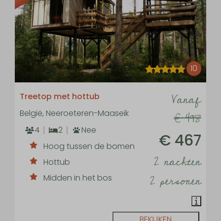
10
Vanaf
Treetop met hottub
België, Neeroeteren-Maaseik
€ 498
4
2
Nee
€ 467
Hoog tussen de bomen
2 nachten
Hottub
2 personen
Midden in het bos
BEKIJKEN