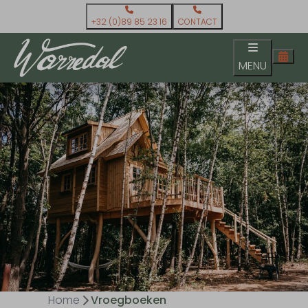
+32 (0)89 85 23 16
CONTACT
MENU
Home
Vroegboeken