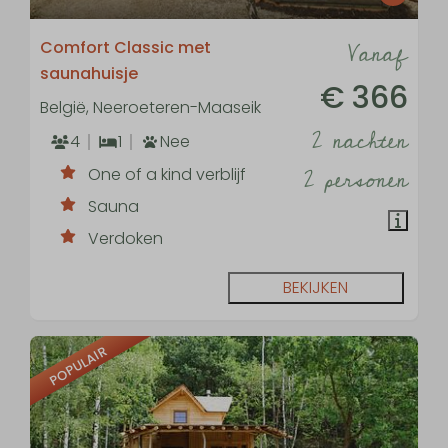
Vanaf
Comfort Classic met
saunahuisje
€ 366
België, Neeroeteren-Maaseik
2 nachten
4
1
Nee
2 personen
One of a kind verblijf
Sauna
Verdoken
BEKIJKEN
POPULAIR