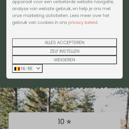
apparaat voor een verbeterde website navigatie,
Wat is er te doen op jullie park?
analyse van website gebruik, en help je ons met
onze marketing activiteiten. Lees meer over het
Bij Warredal zijn er voor alle leeftijden leuke
gebruik van cookies in ons
privacy beleid
.
activiteiten
te beleven. Bereik grote hoogtes in
ons klimpark of daag elkaar uit bij
de Adventure
Minigolf
. Ook is er een dierenweide aanwezig
ALLES ACCEPTEREN
waar geknuffeld kan worden met onder andere
ZELF INSTELLEN
alpaca's en geitjes en is het mogelijk om fietsen
WEIGEREN
te huren. Zin in iets anders? Volg een
NL-BE
wijnrondleiding of een workshop schilderen!
10 ⭐