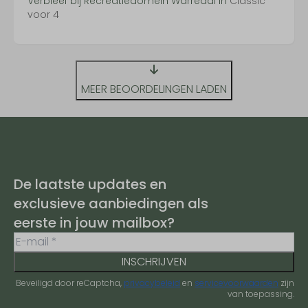
Verbleef bij Recreatiedomein Warredal in
Classic
voor 4
MEER BEOORDELINGEN LADEN
De laatste updates en
exclusieve aanbiedingen als
eerste in jouw mailbox?
INSCHRIJVEN
Beveiligd door reCaptcha,
privacybeleid
en
servicevoorwaarden
zijn
van toepassing.