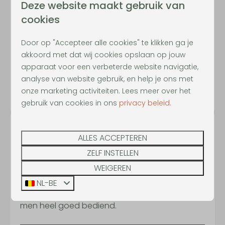
Deze website maakt gebruik van
cookies
Super séjour! Superbe prise en charge par
votre personnel qui est au petits soins!
Door op "Accepteer alle cookies" te klikken ga je
akkoord met dat wij cookies opslaan op jouw
apparaat voor een verbeterde website navigatie,
Tim D.
analyse van website gebruik, en help je ons met
Verbleef bij Recreatiedomein Warredal in
Hobbit
onze marketing activiteiten. Lees meer over het
House 1
gebruik van cookies in ons
privacy beleid
.
Verbleef in februari 2026
ALLES ACCEPTEREN
ZELF INSTELLEN
Ik vond de omgeving heel rustgevend. Lange
wandelingen om dan terug te keren naar een
WEIGEREN
gezellige studio, iets koken, eten, lezen en lekker
NL-BE
slapen … next day repeat. Ook in de brasserie is
men heel goed bediend.