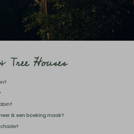
& Tree Houses
en?
?
abin?
nneer ik een boeking maak?
 schade?