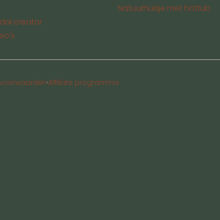
Natuurhuisje met hottub
dal creator
eo's
·
voorwaarden
Affiliate programma