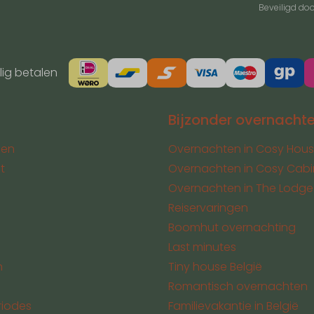
Beveiligd do
lig betalen
Bijzonder overnacht
gen
Overnachten in Cosy Hou
t
Overnachten in Cosy Cabi
Overnachten in The Lodge
Reiservaringen
Boomhut overnachting
Last minutes
n
Tiny house België
Romantisch overnachten
riodes
Familievakantie in België