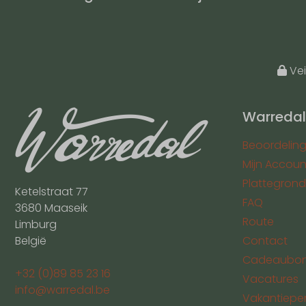
Vei
Warredal
Beoordelin
Mijn Accoun
Plattegrond
Ketelstraat 77
FAQ
3680 Maaseik
Route
Limburg
België
Contact
Cadeaubo
+32 (0)89 85 23 16
Vacatures
info@warredal.be
Vakantiepe