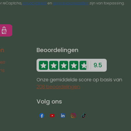
or reCaptcha,
privacybeleid
en
servicevoorwaarden
zijn van toepassing.
en
Beoordelingen
ses
9.5
ns
Onze gemiddelde score op basis van
208 beoordelingen
Volg ons