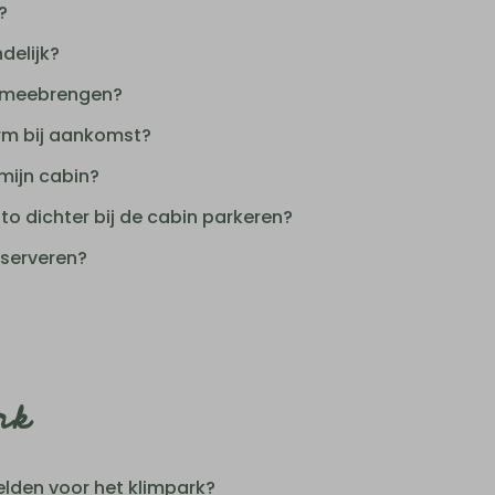
?
delijk?
t meebrengen?
rm bij aankomst?
mijn cabin?
uto dichter bij de cabin parkeren?
eserveren?
rk
lden voor het klimpark?