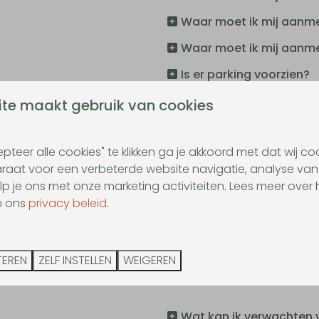
Waar moet ik mij aanme
Waar moet ik mij aanme
Is er parking voorzien?
Wanneer is het Outdoor
te maakt gebruik van cookies
Is het Indoor Adventure 
pteer alle cookies" te klikken ga je akkoord met dat wij c
Hoe kan ik reserveren?
aat voor een verbeterde website navigatie, analyse van
 Limburg of Vlaanderen
Is begeleiding inbegrep
lp je ons met onze marketing activiteiten. Lees meer over 
n ons
privacy beleid
.
Brasserie De
TEREN
ZELF INSTELLEN
WEIGEREN
Wat kan ik verwachten 