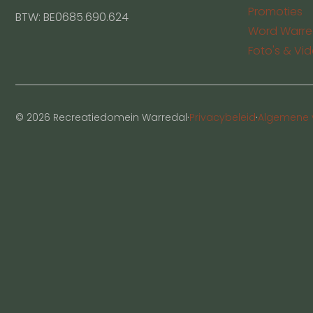
Promoties
BTW: BE0685.690.624
Word Warre
Foto's & Vid
·
·
© 2026 Recreatiedomein Warredal
Privacybeleid
Algemene 