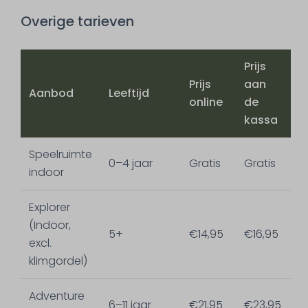
Overige tarieven
Prijs
Prijs
aan
Aanbod
Leeftijd
online
de
kassa
Speelruimte
0–4 jaar
Gratis
Gratis
indoor
Explorer
(Indoor,
5+
€14,95
€16,95
excl.
klimgordel)
Adventure
6–11 jaar
€21,95
€23,95