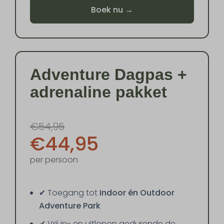
Boek nu →
Adventure Dagpas +
adrenaline pakket
€54,95
€44,95
per persoon
✔ Toegang tot
Indoor én Outdoor
Adventure Park
✔ Vrij in- en uitlopen gedurende de