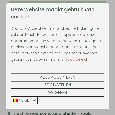
Outdoor Adventure Park
Deze website maakt gebruik van
cookies
maandag: gesloten
dinsdag: gesloten
Door op "Accepteer alle cookies" te klikken ga je
akkoord met dat wij cookies opslaan op jouw
woensdag: gesloten
apparaat voor een verbeterde website navigatie,
analyse van website gebruik, en help je ons met
donderdag: gesloten
onze marketing activiteiten. Lees meer over het
vrijdag: gesloten
gebruik van cookies in ons
privacy beleid
.
zaterdag: 14u00 – 17u30
ALLES ACCEPTEREN
zondag: 14u00 – 17u30
ZELF INSTELLEN
WEIGEREN
*Enkel in de Belgische schoolvakanties &
NL-BE
meivakantie NL
Bij slechte weersomstandigheden, zoals