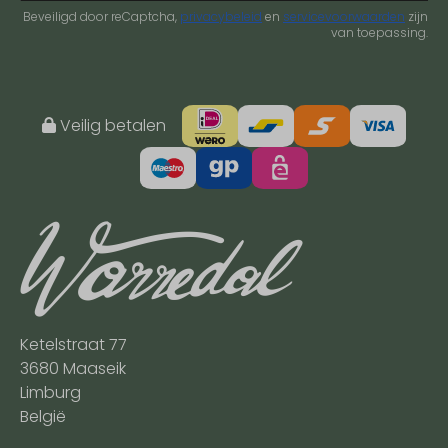
Beveiligd door reCaptcha,
privacybeleid
en
servicevoorwaarden
zijn
van toepassing.
Veilig betalen
Ketelstraat 77
3680 Maaseik
Limburg
België