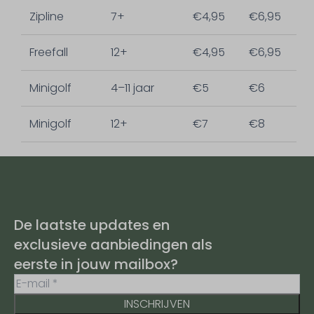
Zipline
7+
€4,95
€6,95
Freefall
12+
€4,95
€6,95
Minigolf
4–11 jaar
€5
€6
Minigolf
12+
€7
€8
De laatste updates en
exclusieve aanbiedingen als
eerste in jouw mailbox?
INSCHRIJVEN