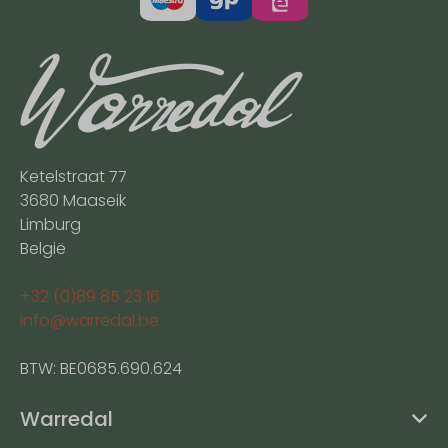
Ketelstraat 77
3680 Maaseik
Limburg
België
+32 (0)89 85 23 16
info@warredal.be
BTW: BE0685.690.624
Warredal