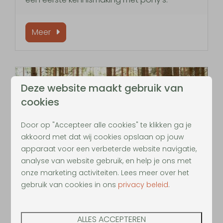
Meer
Deze website maakt gebruik van
cookies
Door op "Accepteer alle cookies" te klikken ga je
akkoord met dat wij cookies opslaan op jouw
apparaat voor een verbeterde website navigatie,
analyse van website gebruik, en help je ons met
Wandelen
onze marketing activiteiten. Lees meer over het
gebruik van cookies in ons
privacy beleid
.
Ga op pad met het gehele gezin in de
groene longen van België. Spot wilde
ALLES ACCEPTEREN
vogels, konikpaarden en zoveel meer. Kom