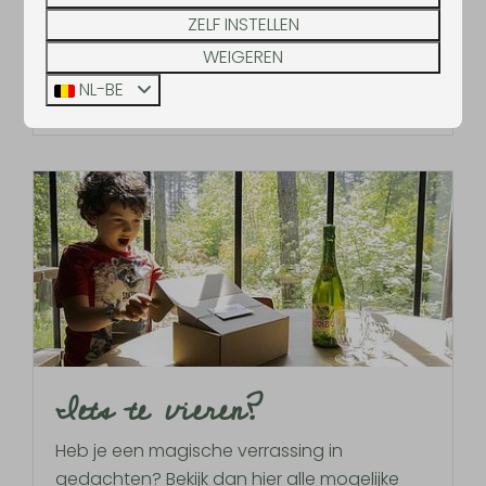
wandelen in Nationaal Park Hoge Kempen.
ZELF INSTELLEN
WEIGEREN
NL-BE
Meer
Iets te vieren?
Heb je een magische verrassing in
gedachten? Bekijk dan hier alle mogelijke