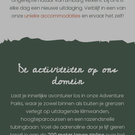
ongerepte natuur van Limburg verkent: bij ons is
elke dag een nieuwe uitdaging. Verblijf in een van
onze
unieke accommodaties
en ervaar het zelf!
De activiteiten op ons
domein
Laat je innerlijke avonturier los in onze Adventure
Parks, waar je zowel binnen als buiten je grenzen
verlegt op uitdagende klimwanden,
hoogteparcoursen en een razendsnelle
tubingbaan. Voel de adrenaline door je lijf gieren
terwijl je aan de
200 meter lange zipline
over het