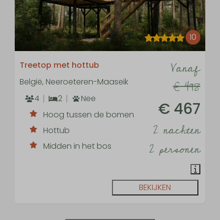
10
Vanaf
Treetop met hottub
België, Neeroeteren-Maaseik
€ 498
4
2
Nee
€ 467
Hoog tussen de bomen
2 nachten
Hottub
2 personen
Midden in het bos
BEKIJKEN