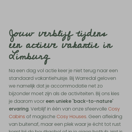
Jouw verblijf tijdens
een actieve vakantie in
Limburg
Na een dag vol actie keer je niet terug naar een
standaard vakantiehuisje. Bij Warredal geloven
we namelijk dat je accommodatie net zo
bijzonder moet zijn als de activiteiten. Bij ons kies
je daarom voor
een unieke 'back-to-nature'
ervaring
. Verblijf in één van onze sfeervolle
Cosy
Cabins
of magische
Cosy Houses
. Geen afleiding
van buitenaf, maar een plek waar je écht tot rust
komt bij de houtkachel of in je eigen hottub. Het is