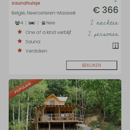
saunahuisje
€ 366
België, Neeroeteren-Maaseik
2 nachten
4
1
Nee
2 personen
One of a kind verblijf
Sauna
Verdoken
BEKIJKEN
POPULAIR