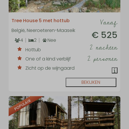
Vanaf
Tree House 5 met hottub
België, Neeroeteren-Maaseik
€ 525
4
2
Nee
2 nachten
Hottub
2 personen
One of a kind verblijf
Zicht op de wijngaard
BEKIJKEN
POPULAIR