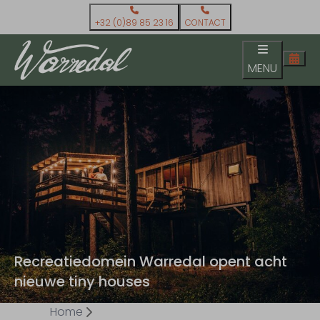
+32 (0)89 85 23 16
CONTACT
MENU
Recreatiedomein Warredal opent acht
nieuwe tiny houses
Home