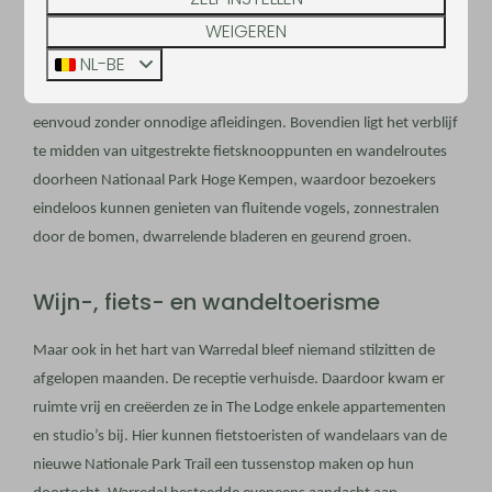
Digital detox
WEIGEREN
NL-BE
Het back-to-nature-concept van Warredal biedt een digitale
detox-ervaring waarbij gasten kunnen genieten van pure
eenvoud zonder onnodige afleidingen. Bovendien ligt het verblijf
te midden van uitgestrekte fietsknooppunten en wandelroutes
doorheen Nationaal Park Hoge Kempen, waardoor bezoekers
eindeloos kunnen genieten van fluitende vogels, zonnestralen
door de bomen, dwarrelende bladeren en geurend groen.
Wijn-, fiets- en wandeltoerisme
Maar ook in het hart van Warredal bleef niemand stilzitten de
afgelopen maanden. De receptie verhuisde. Daardoor kwam er
ruimte vrij en creëerden ze in The Lodge enkele appartementen
en studio’s bij. Hier kunnen fietstoeristen of wandelaars van de
nieuwe Nationale Park Trail een tussenstop maken op hun