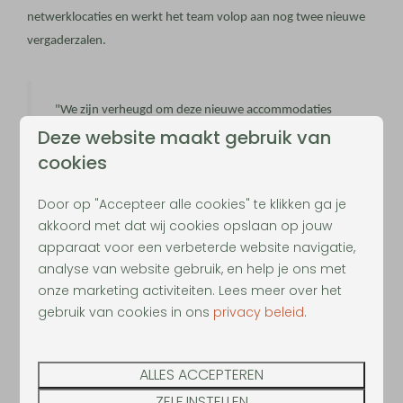
netwerklocaties en werkt het team volop aan nog twee nieuwe
vergaderzalen.
"We zijn verheugd om deze nieuwe accommodaties
Deze website maakt gebruik van
aan te bieden aan onze gasten," aldus eigenaar en
cookies
familieman Chris Schelfhout. "Onze focus op comfort,
natuur en avontuur heeft ons geholpen om een uniek
Door op "Accepteer alle cookies" te klikken ga je
akkoord met dat wij cookies opslaan op jouw
concept te creëren dat zowel voor individuele als
apparaat voor een verbeterde website navigatie,
zakelijke gasten een geweldige ervaring biedt.
We zijn
analyse van website gebruik, en help je ons met
trots op wat we hebben bereikt en kijken ernaar uit
onze marketing activiteiten. Lees meer over het
gebruik van cookies in ons
privacy beleid
.
om onze gasten te blijven verrassen met
ons
aanbod
."
ALLES ACCEPTEREN
ZELF INSTELLEN