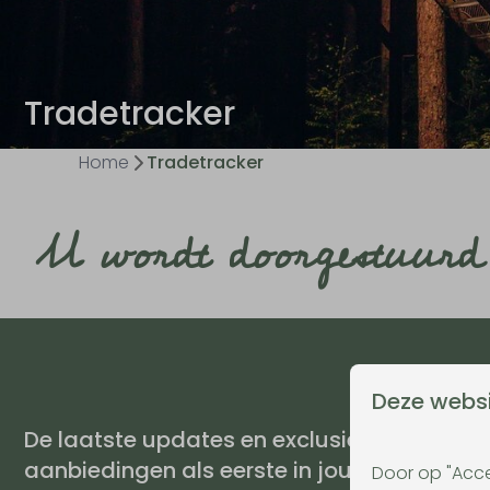
Tradetracker
Home
Tradetracker
U wordt doorgestuurd 
Deze websi
De laatste updates en exclusieve
aanbiedingen als eerste in jouw mailbox?
Door op "Acce