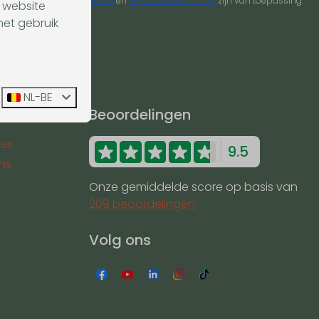
or reCaptcha,
privacybeleid
en
servicevoorwaarden
zijn van toepassing.
 website
het gebruik
NL-BE
en
Beoordelingen
ses
9.5
ns
Onze gemiddelde score op basis van
209 beoordelingen
Volg ons