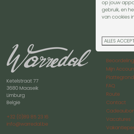
op jouw appar
gebruik, en he
van cookies i
Vei
ALLES ACCEP
Warredal
Beoordelin
Mijn Accoun
Plattegrond
Ketelstraat 77
FAQ
3680 Maaseik
Route
Limburg
België
Contact
Cadeaubo
+32 (0)89 85 23 16
Vacatures
info@warredal.be
Vakantiepe