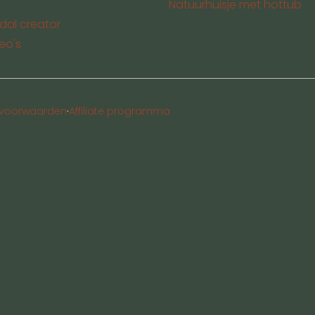
Natuurhuisje met hottub
dal creator
eo's
·
voorwaarden
Affiliate programma