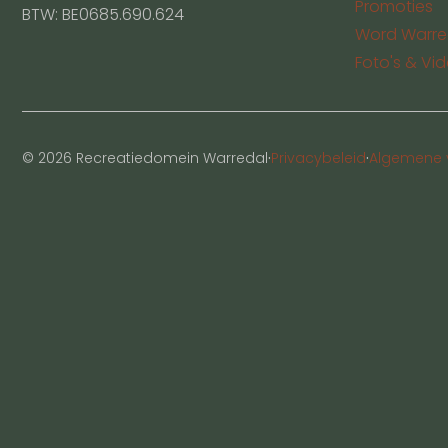
Promoties
BTW: BE0685.690.624
Word Warre
Foto's & Vid
·
·
© 2026 Recreatiedomein Warredal
Privacybeleid
Algemene 